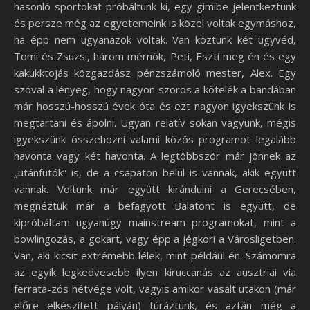
hasonló sportokat próbáltunk ki, egy gimibe jelentkeztünk
és persze még az egyetemeink is közel voltak egymáshoz,
ha épp nem ugyanazok voltak. Van köztünk két ügyvéd,
Tomi és Zsuzsi, három mérnök, Peti, Eszti meg én és egy
kakukktojás közgazdász pénzszámoló mester, Alex. Egy
szóval a lényeg, hogy nagyon szoros a kötelék a bandában
már hosszú-hosszú évek óta és ezt nagyon igyekszünk is
megtartani és ápolni. Ugyan relatív sokan vagyunk, mégis
igyekszünk összehozni valami közös programot legalább
havonta vagy két havonta. A legtöbbször már jönnek az
„utánfutók” is, de a csapaton belül is vannak, akik együtt
vannak. Voltunk már együtt kirándulni a Gerecsében,
megnéztük már a befagyott Balatont is együtt, de
kipróbáltam ugyanúgy mainstream programokat, mint a
bowlingozás, a gokart, vagy épp a jégkori a Városligetben.
Van, aki kicsit extrémebb lélek, mint például én. Számomra
az egyik legkedvesebb ilyen kiruccanás az ausztriai via
ferrata-zós hétvége volt, vagyis amikor vasalt utakon (már
előre elkészített pályán) túráztunk, és aztán még a