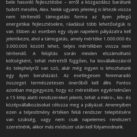
bele hasonló fejlesztésbe – erről a közgazdász barátunk
tudott mesélni, Alex. Nekik ugyanis jelenleg is létezik vissza
nem térítendő támogatási forma az ilyen jellegű
energetikai fejlesztésekre, ráadásul több lehetőségük is
van. Ebben az esetben egy olyan napelem pályázatra kell
jelentkezni, ahol a támogatás, amely mértéke 1.000.000 és
3.000.000 között lehet, teljes mértékben vissza nem
térítendő. A felújítás során minden elszámolható
költségként, tehát mérettől függően, ha kisvállalkozásról
és telephelyről van szó, akár még ingyen is lehozhatunk
egy ilyen beruházást. Az esetlegesen fennmaradó
összeget természetesen önerőből kell állni. Fontos
azonban megjegyezni, hogy ez méretében egyértelműen
a 15 kWp alatti rendszereket jelenti, tehát a mikro-, kis- és
középvállalkozásokat célozza meg a pályázat. Amennyiben
ezen a teljesítmény értéken felüli rendszer telepítésére
van szükség, vagy nem csak napelemes rendszert
szeretnénk, akkor más módszer után kell folyamodnunk.