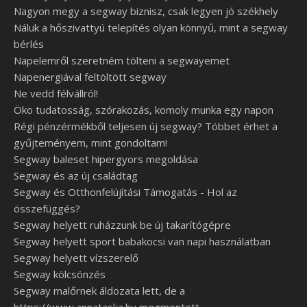
Nagyon megy a segway biznisz, csak legyen jó székhely
Náluk a hőszivattyú telepítés olyan könnyű, mint a segway
bérlés
Napelemről szeretném tölteni a segwayemet
Napenergiával feltöltött segway
Ne vedd félvállról!
Öko tudatosság, szórakozás, komoly munka egy napon
Régi pénzérmékből teljesen új segway? Többet érhet a
gyűjteményem, mint gondoltam!
Segway baleset hipergyors megoldása
Segway és az új családtag
Segway és Otthonfelújítási Támogatás - Hol az
összefüggés?
Segway helyett ruházzunk be új takarítógépre
Segway helyett sport babakocsi van napi használatban
Segway helyett vízszerelő
Segway kölcsönzés
Segway malőrnek áldozata lett, de a