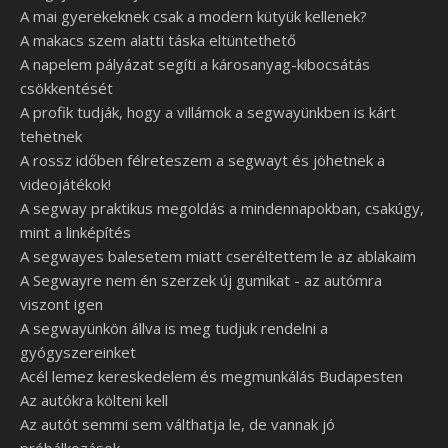
A mai gyerekeknek csak a modern kütyük kellenek?
A makacs szem alatti táska eltüntethető
A napelem pályázat segíti a károsanyag-kibocsátás
csökkentését
A profik tudják, hogy a villámok a segwayünkben is kárt
tehetnek
A rossz időben félreteszem a segwayt és jöhetnek a
videojátékok!
A segway praktikus megoldás a mindennapokban, csakúgy,
mint a linképítés
A segwayes balesetem miatt cseréltettem le az ablakaim
A Segwayre nem én szerzek új gumikat - az autómra
viszont igen
A segwayünkön állva is meg tudjuk rendelni a
gyógyszereinket
Acél lemez kereskedelem és megmunkálás Budapesten
Az autókra költeni kell
Az autót semmi sem válthatja le, de vannak jó