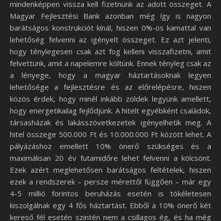
mindenképpen vissza kell fizetnünk az adott összeget. A
Magyar Fejlesztési Bank azonban még így is nagyon
barátságos konstrukciót kínál, hiszen 0%-os kamattal van
lehetőség felvenni az igényelt összeget. Ez azt jelenti,
hogy ténylegesen csak azt fog kelleni visszafizetni, amit
felvettünk, amit a napelemre költünk. Ennek tényleg csak az
a lényege, hogy a magyar háztartásoknak legyen
lehetősége a fejlesztésre és az előrelépésre, hiszen
közös érdek, hogy minél inkább zöldek legyünk amellett,
hogy energetikailag fejlődjünk. A hitelt egyébként családok,
társasházak és lakásszövetkezetek igényelhetik meg. A
hitel összege 500.000 Ft és 10.000.000 Ft között lehet. A
pályázáshoz emellett 10% önerő szükséges és a
maximálisan 20 év futamidőre lehet felvenni a kölcsönt.
Ezek azért meglehetősen barátságos feltételek, hiszen
ezek a rendszerek – persze mérettől függően – már egy
4-5 millió forintos beruházás esetén is tökéletesen
kiszolgálnak egy 4 fős háztartást. Ebből a 10% önerő két
kereső fél esetén szintén nem a csillagos ég, és ha még