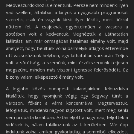
Medveszurdokhoz is elmentünk. Persze nem mindenki ilyen
vad szellem, általában a lányok a nyugisabb programokat
szeretik, csak én vagyok kicsit ilyen lökött, mert fiúkkal
nőttem fel. A csajoknak egyértelműen a vacsora a
sötétben volt a kedvencük. Megnéztük a Láthatatlan
kiállítást, ami már önmagában hatalmas élmény volt, majd
ahelyett, hogy beültünk volna bármelyik átlagos étterembe
ott vacsoráztunk helyben, egy láthatatlan vacsorán. Teljes
volt a sötétség, a szemünk, mint érzékszervünk teljesen
megszűnt, minden más viszont igencsak felerősödött. Ez
bizony valami elképesztő élmény volt.
A legjobb közös budapesti kalandjainkon felbuzdulva
kitaláltuk, hogy nyomjunk végig egy Segway túrát a
városon, főként a várra koncentrálva. Megterveztük,
lefoglaltuk, mindenki nagyon izgatott volt, mert még senki
sem próbálta korábban. Aztán eljött a nagy nap, feljöttek a
vidékiek is, nálam találkoztunk az I. kerületben. Már épp
indultunk volna, amikor gyakorlatilag a semmiből elkezdett