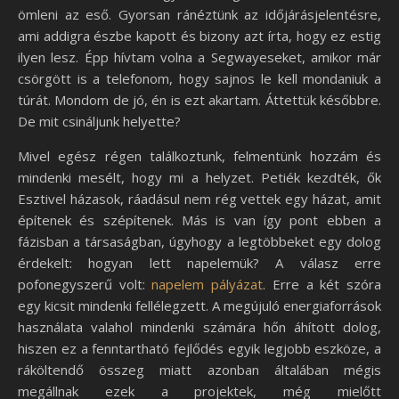
ömleni az eső. Gyorsan ránéztünk az időjárásjelentésre,
ami addigra észbe kapott és bizony azt írta, hogy ez estig
ilyen lesz. Épp hívtam volna a Segwayeseket, amikor már
csörgött is a telefonom, hogy sajnos le kell mondaniuk a
túrát. Mondom de jó, én is ezt akartam. Áttettük későbbre.
De mit csináljunk helyette?
Mivel egész régen találkoztunk, felmentünk hozzám és
mindenki mesélt, hogy mi a helyzet. Petiék kezdték, ők
Esztivel házasok, ráadásul nem rég vettek egy házat, amit
építenek és szépítenek. Más is van így pont ebben a
fázisban a társaságban, úgyhogy a legtöbbeket egy dolog
érdekelt: hogyan lett napelemük? A válasz erre
pofonegyszerű volt:
napelem pályázat
. Erre a két szóra
egy kicsit mindenki fellélegzett. A megújuló energiaforrások
használata valahol mindenki számára hőn áhított dolog,
hiszen ez a fenntartható fejlődés egyik legjobb eszköze, a
ráköltendő összeg miatt azonban általában mégis
megállnak ezek a projektek, még mielőtt