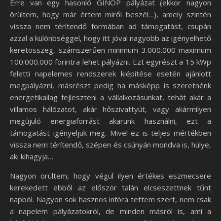
Erre van egy hasonló GINOP pályázat (ekkor nagyon
örültem, hogy már értem miről beszél…), amely szintén
vissza nem térítendő formában ad támogatást, csupán
azzal a különbséggel, hogy itt jóval nagyobb az igényelhető
keretösszeg, számszerűen minimum 3.000.000 maximum
100.000.000 forintra lehet pályázni. Ezt egyrészt a 15 kWp
feletti napelemes rendszerek kiépítése esetén ajánlott
megpályázni, másrészt pedig ha másképp is szeretnénk
energetikailag fejleszteni a vállalkozásunkat, tehát akár a
villamos hálózatot, akár hőszivattyút, vagy akármilyen
megújuló energiaforrást akarunk használni, ezt a
támogatást igényeljük meg. Mivel ez is teljes mértékben
vissza nem térítendő, szépen és csúnyán mondva is, hülye,
aki kihagyja…
Nagyon örültem, hogy végül ilyen értékes eszmecsere
kerekedett ebből az először talán elcseszettnek tűnt
napból. Nagyon sok hasznos infóra tettem szert, nem csak
a napelem pályázatokról, de minden másról is, ami a