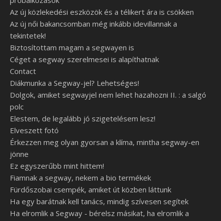
próbálkozások
Az új közlekedési eszközök és a télikert ára is csökken
Az új női bakancsomban még inkább idevillannak a
tekintetek!
Biztosítottam magam a segwayen is
Céget a segway szerelmesei is alapíthatnak
Contact
Diákmunka a Segway-jel? Lehetséges!
Dolgok, amiket segwayjel nem lehet hazahozni II. : a salgó
polc
Elestem, de legalább jó szigetelésem lesz!
Elveszett fotó
Érkezzen meg olyan gyorsan a klíma, mintha segway-en
jönne
Ez egyszerűbb mint hittem!
Fiamnak a segway, nekem a bio termékek
Fürdőszobai csempék, amiket út közben láttunk
Ha egy barátnak kell tanács, mindig szívesen segítek
Ha elromlik a Segway - bérelsz másikat, ha elromlik a