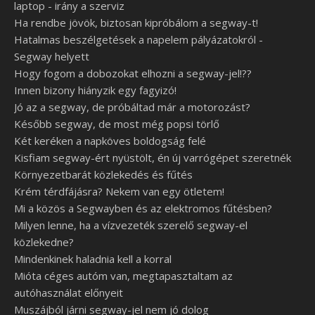
laptop - irány a szerviz
Ha rendbe jövök, biztosan kipróbálom a segway-t!
Hatalmas beszélgetések a napelem pályázatokról -
Segway helyett
Hogy fogom a dobozokat elhozni a segway-jel!??
Innen bizony hiányzik egy fagyizó!
Jó az a segway, de próbáltad már a motorozást?
Később segway, de most még popsi törlő
Két keréken a napköves boldogság felé
Kisfiam segway-ért nyüstölt, én új varrógépet szeretnék
Környezetbarát közlekedés és fűtés
Krém térdfájásra? Nekem van egy ötletem!
Mi a közös a Segwayben és az elektromos fűtésben?
Milyen lenne, ha a vízvezeték szerelő segway-el
közlekedne?
Mindenkinek haladnia kell a korral
Mióta céges autóm van, megtapasztaltam az
autóhasználat előnyeit
Muszájból járni segway-jel nem jó dolog