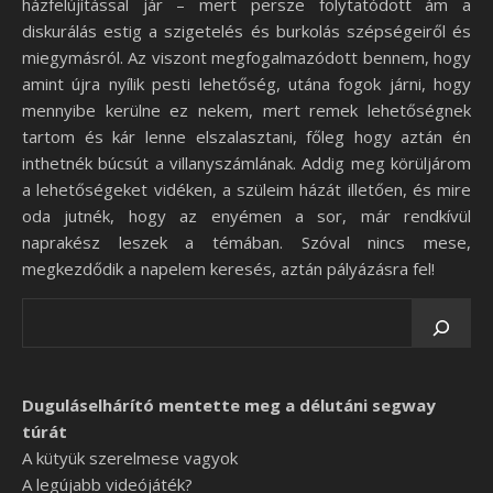
házfelújítással jár – mert persze folytatódott ám a
diskurálás estig a szigetelés és burkolás szépségeiről és
miegymásról. Az viszont megfogalmazódott bennem, hogy
amint újra nyílik pesti lehetőség, utána fogok járni, hogy
mennyibe kerülne ez nekem, mert remek lehetőségnek
tartom és kár lenne elszalasztani, főleg hogy aztán én
inthetnék búcsút a villanyszámlának. Addig meg körüljárom
a lehetőségeket vidéken, a szüleim házát illetően, és mire
oda jutnék, hogy az enyémen a sor, már rendkívül
naprakész leszek a témában. Szóval nincs mese,
megkezdődik a napelem keresés, aztán pályázásra fel!
Duguláselhárító mentette meg a délutáni segway
túrát
A kütyük szerelmese vagyok
A legújabb videójáték?