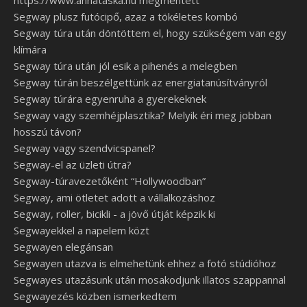
https://www.annataska.hu megmentett
Segway plusz futócipő, azaz a tökéletes kombó
Segway túra után döntöttem el, hogy szükségem van egy
klímára
Segway túra után jól esik a pihenés a melegben
Segway túrán beszélgettünk az energiatanúsítványról
Segway túrára egyenruha a gyerekeknek
Segway vagy szemhéjplasztika? Melyik éri meg jobban
hosszú távon?
Segway vagy szendvicspanel?
Segway-el az üzleti útra?
Segway-túravezetőként “Hollywoodban”
Segway, ami ötletet adott a vállalkozáshoz
Segway, roller, bicikli - a jövő útját képzik ki
Segwayekkel a napelem közt
Segwayen elegánsan
Segwayen utazva is elmehetünk ehhez a fotó stúdióhoz
Segwayes utazásunk után mosakodjunk illatos szappannal
Segwayezés közben ismerkedtem