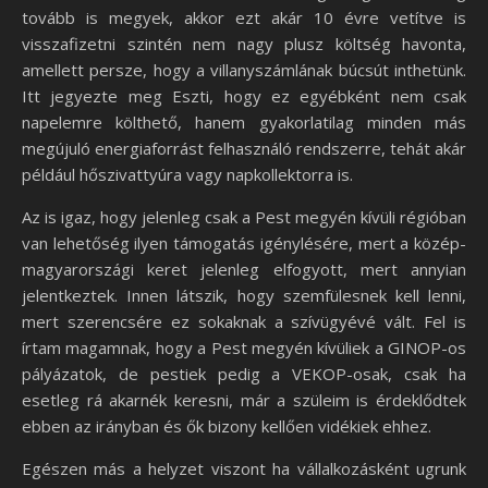
tovább is megyek, akkor ezt akár 10 évre vetítve is
visszafizetni szintén nem nagy plusz költség havonta,
amellett persze, hogy a villanyszámlának búcsút inthetünk.
Itt jegyezte meg Eszti, hogy ez egyébként nem csak
napelemre költhető, hanem gyakorlatilag minden más
megújuló energiaforrást felhasználó rendszerre, tehát akár
például hőszivattyúra vagy napkollektorra is.
Az is igaz, hogy jelenleg csak a Pest megyén kívüli régióban
van lehetőség ilyen támogatás igénylésére, mert a közép-
magyarországi keret jelenleg elfogyott, mert annyian
jelentkeztek. Innen látszik, hogy szemfülesnek kell lenni,
mert szerencsére ez sokaknak a szívügyévé vált. Fel is
írtam magamnak, hogy a Pest megyén kívüliek a GINOP-os
pályázatok, de pestiek pedig a VEKOP-osak, csak ha
esetleg rá akarnék keresni, már a szüleim is érdeklődtek
ebben az irányban és ők bizony kellően vidékiek ehhez.
Egészen más a helyzet viszont ha vállalkozásként ugrunk