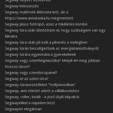
Segway kölcsönzés
Segway malőrnek áldozata lett, de a
https://www.annataska.hu megmentett
Segway plusz futócipő, azaz a tökéletes kombó
Segway túra után döntöttem el, hogy szükségem van egy
klímára
Segway túra után jól esik a pihenés a melegben
Segway túrán beszélgettünk az energiatanúsítványról
Segway túrára egyenruha a gyerekeknek
Segway vagy szemhéjplasztika? Melyik éri meg jobban
hosszú távon?
Segway vagy szendvicspanel?
Segway-el az üzleti útra?
Segway-túravezetőként “Hollywoodban”
Segway, ami ötletet adott a vállalkozáshoz
Segway, roller, bicikli - a jövő útját képzik ki
Segwayekkel a napelem közt
Segwayen elegánsan