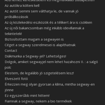
Az autókra költeni kell
Az autót semmi sem válthatja le, de vannak jó
próbálkozások
Az új közlekedési eszközök és a télikert ára is csökken
Az új női bakancsomban még inkább idevillannak a
tekintetek!
Biztosítottam magam a segwayen is
Céget a segway szerelmesei is alapíthatnak
Contact
Diákmunka a Segway-jel? Lehetséges!
Dolgok, amiket segwayjel nem lehet hazahozni II. : a salgó
polc
Elestem, de legalább jó szigetelésem lesz!
Elveszett fotó
Érkezzen meg olyan gyorsan a klíma, mintha segway-en
jönne
Ez egyszerűbb mint hittem!
Fiamnak a segway, nekem a bio termékek