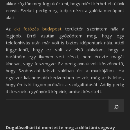
akkor rögtön meg fogjuk érteni, hogy miért kérhet el tőlünk
ennyit. Ezeket pedig meg tudjuk nézni a galéria menüpont
alatt.
Az
akt fotózás budapest
területén szerintem nála a
legjobb. Erről azután győződtem meg, hogy egy
telefonhívás után már volt is biztos időpontunk nála. Attól
függetlenül, hogy ez volt az első alakalom, hogy a
barátnőm egy ilyenen vett részt, nem érezte magát
kínosan, vagy feszengve. Ez pedig annak volt köszönhető,
hogy Szoboszlai Kriszti valóban ért a munkájához. Ha
egyszer kalandosabb kedvemben leszek, még az is lehet,
hogy én is ki fogom próbálni a szolgáltatását. Addig pedig
itt lesznek a gyönyörű képeink, amiket készített.
Duguláselhárító mentette meg a délutáni segway