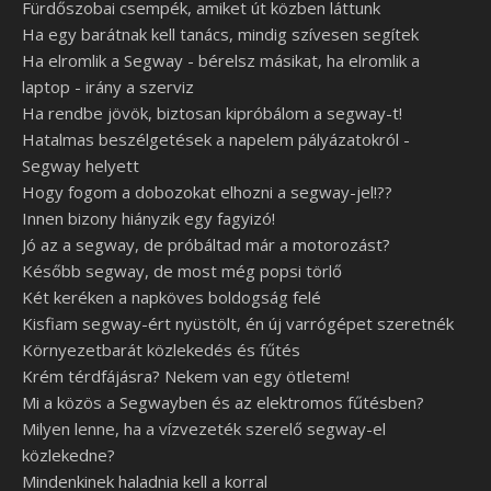
Fürdőszobai csempék, amiket út közben láttunk
Ha egy barátnak kell tanács, mindig szívesen segítek
Ha elromlik a Segway - bérelsz másikat, ha elromlik a
laptop - irány a szerviz
Ha rendbe jövök, biztosan kipróbálom a segway-t!
Hatalmas beszélgetések a napelem pályázatokról -
Segway helyett
Hogy fogom a dobozokat elhozni a segway-jel!??
Innen bizony hiányzik egy fagyizó!
Jó az a segway, de próbáltad már a motorozást?
Később segway, de most még popsi törlő
Két keréken a napköves boldogság felé
Kisfiam segway-ért nyüstölt, én új varrógépet szeretnék
Környezetbarát közlekedés és fűtés
Krém térdfájásra? Nekem van egy ötletem!
Mi a közös a Segwayben és az elektromos fűtésben?
Milyen lenne, ha a vízvezeték szerelő segway-el
közlekedne?
Mindenkinek haladnia kell a korral