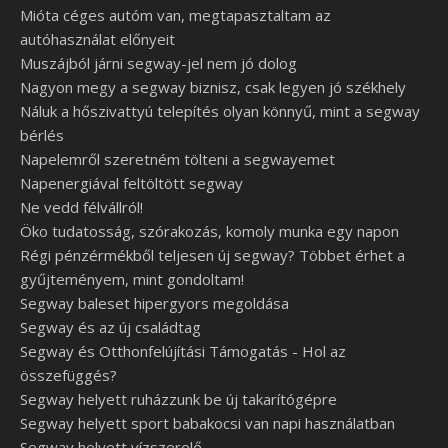
Mióta céges autóm van, megtapasztaltam az
autóhasználat előnyeit
Muszájból járni segway-jel nem jó dolog
Nagyon megy a segway biznisz, csak legyen jó székhely
Náluk a hőszivattyú telepítés olyan könnyű, mint a segway
bérlés
Napelemről szeretném tölteni a segwayemet
Napenergiával feltöltött segway
Ne vedd félvállról!
Öko tudatosság, szórakozás, komoly munka egy napon
Régi pénzérmékből teljesen új segway? Többet érhet a
gyűjteményem, mint gondoltam!
Segway baleset hipergyors megoldása
Segway és az új családtag
Segway és Otthonfelújítási Támogatás - Hol az
összefüggés?
Segway helyett ruházzunk be új takarítógépre
Segway helyett sport babakocsi van napi használatban
Segway helyett vízszerelő