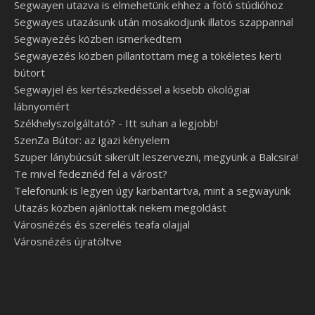
Segwayen utazva is elmehetünk ehhez a fotó stúdióhoz
Segwayes utazásunk után mosakodjunk illatos szappannal
Segwayezés közben ismerkedtem
Segwayezés közben pillantottam meg a tökéletes kerti
bútort
Segwayjel és kertészkedéssel a kisebb ökológiai
lábnyomért
Székhelyszolgáltató? - Itt suhan a legjobb!
SzenZa Bútor: az igazi kényelem
Szuper lánybúcsút sikerült leszervezni, megyünk a Balcsira!
Te mivel fedeznéd fel a várost?
Telefonunk is legyen úgy karbantartva, mint a segwayünk
Utazás közben ajánlottak nekem megoldást
Városnézés és szerelés teafa olajjal
Városnézés újratöltve