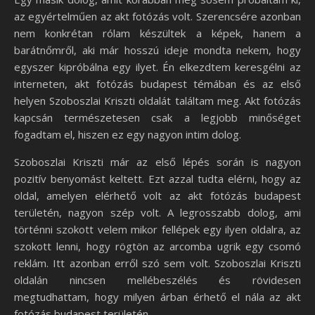
az egyértelműen az akt fotózás volt. Szerencsére azonban
nem konkrétan rólam készültek a képek, hanem a
barátnőmről, aki már hosszú ideje mondta nekem, hogy
egyszer kipróbálna egy ilyet. Én elkezdtem keresgélni az
interneten, akt fotózás budapest témában és az első
helyen Szoboszlai Kriszti oldalát találtam meg. Akt fotózás
kapcsán természetesen csak a legjobb minőséget
fogadtam el, hiszen ez egy nagyon intim dolog.
Szoboszlai Kriszti már az első lépés során is nagyon
pozitív benyomást keltett. Ezt azzal tudta elérni, hogy az
oldal, amelyen elérhető volt az akt fotózás budapest
területén, nagyon szép volt. A legrosszabb dolog, ami
történni szokott velem mikor fellépek egy ilyen oldalra, az
szokott lenni, hogy rögtön az arcomba ugrik egy csomó
reklám. Itt azonban erről szó sem volt. Szoboszlai Kriszti
oldalán nincsen mellébeszélés és rövidesen
megtudhattam, hogy milyen árban érhető el nála az akt
fotózás budapest területén.