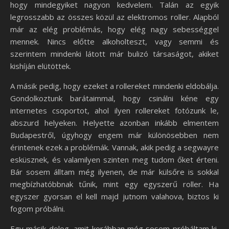
hogy mindegyiket nagyon kedvelem. Talán az egyik
legrosszabb az összes közül az elektromos roller. Alapból
már az elég problémás, hogy elég nagy sebességgel
mennek. Nincs előtte alkoholteszt, vagy semmi és
szerintem mindenki látott már bulizó társaságot, akiket
kishíján elütöttek.
A másik pedig, hogy ezeket a rollereket mindenki eldobálja.
Gondolkoztunk barátaimmal, hogy csinálni kéne egy
internetes csoportot, ahol ilyen rollereket fotózunk le,
abszurd helyeken. Helyette azonban inkább elmentem
Budapestről, úgyhogy engem már különösebben nem
érintenek ezek a problémák. Vannak, akik pedig a segwayre
esküsznek, és valamilyen szinten meg tudom őket érteni.
Bár sosem álltam még ilyenen, de már külsőre is sokkal
megbízhatóbbnak tűnik, mint egy egyszerű roller. Ha
egyszer gyorsan el kell majd jutnom valahova, biztos ki
fogom próbálni.
Egy másik dolog, amit korábban még sosem próbáltam ki,