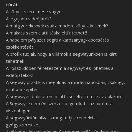
túrát
A kütyük szerelmese vagyok
A legújabb videójáték?
A mai gyerekeknek csak a modern kütyük kellenek?
A makacs szem alatti táska eltüntethető
A napelem pályázat segíti a károsanyag-kibocsátás
csökkentését
A profik tudják, hogy a villámok a segwayünkben is kárt
tehetnek
A rossz időben félreteszem a segwayt és jöhetnek a
videojátékok!
A segway praktikus megoldás a mindennapokban, csakúgy,
mint a linképítés
A segwayes balesetem miatt cseréltettem le az ablakaim
A Segwayre nem én szerzek új gumikat - az autómra
viszont igen
A segwayünkön állva is meg tudjuk rendelni a
gyógyszereinket
Acél lemez kereskedelem és megmunkálás Budapesten