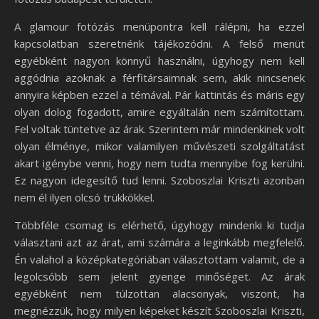
A glamour fotózás menüpontra kell rálépni, ha ezzel
kapcsolatban szeretnénk tájékozódni. A felső menüt
egyébként nagyon könnyű használni, úgyhogy nem kell
aggódnia azoknak a férfitársaimnak sem, akik nincsenek
annyira képben ezzel a témával. Pár kattintás és máris egy
olyan dolog fogadott, amire egyáltalán nem számítottam.
Fel voltak tüntetve az árak. Szerintem már mindenkinek volt
olyan élménye, mikor valamilyen művészeti szolgáltatást
akart igénybe venni, hogy nem tudta mennyibe fog kerülni.
Ez nagyon idegesítő tud lenni. Szoboszlai Kriszti azonban
nem él ilyen olcsó trükkökkel.
Többféle csomag is elérhető, úgyhogy mindenki ki tudja
választani azt az árat, ami számára a leginkább megfelelő.
Én valahol a középkategóriában választottam valamit, de a
legolcsóbb sem jelent gyenge minőséget. Az árak
egyébként nem túlzottan alacsonyak, viszont, ha
megnézzük, hogy milyen képeket készít Szoboszlai Kriszti,