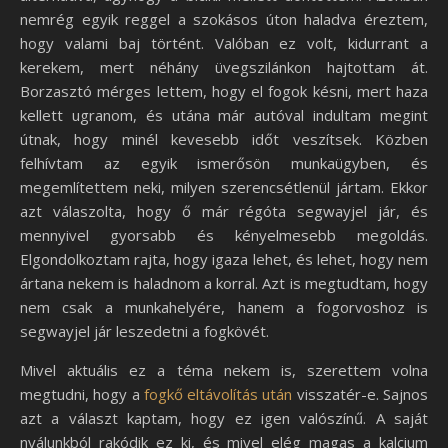
nemrég egyik reggel a szokásos úton haladva éreztem,
hogy valami baj történt. Valóban ez volt, kidurrant a
kerekem, mert néhány üvegszilánkon hajtottam át.
Borzasztó mérges lettem, hogy el fogok késni, mert haza
kellett ugranom, és utána már autóval indultam megint
útnak, hogy minél kevesebb időt veszítsek. Közben
felhívtam az egyik ismerősön munkaügyben, és
megemlítettem neki, milyen szerencsétlenül jártam. Ekkor
azt válaszolta, hogy ő már régóta segwayjel jár, és
mennyivel gyorsabb és kényelmesebb megoldás.
Elgondolkoztam rajta, hogy igaza lehet, és lehet, hogy nem
ártana nekem is haladnom a korral. Azt is megtudtam, hogy
nem csak a munkahelyére, hanem a fogorvoshoz is
segwayjel jár leszedetni a fogkövét.
Mivel aktuális ez a téma nekem is, szerettem volna
megtudni, hogy a
fogkő eltávolítás után
visszatér-e. Sajnos
azt a választ kaptam, hogy ez igen valószínű. A saját
nyálunkból rakódik ez ki, és mivel elég magas a kalcium