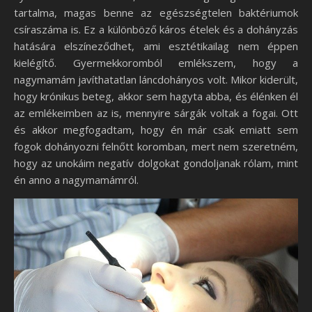
tartalma, magas benne az egészségtelen baktériumok
csíraszáma is. Ez a különböző káros ételek és a dohányzás
hatására elszíneződhet, ami esztétikailag nem éppen
kielégítő. Gyermekkoromból emlékszem, hogy a
nagymamám javíthatatlan láncdohányos volt. Mikor kiderült,
hogy krónikus beteg, akkor sem hagyta abba, és élénken él
az emlékeimben az is, mennyire sárgák voltak a fogai. Ott
és akkor megfogadtam, hogy én már csak emiatt sem
fogok dohányozni felnőtt koromban, mert nem szeretném,
hogy az unokáim negatív dolgokat gondoljanak rólam, mint
én anno a nagymamámról.