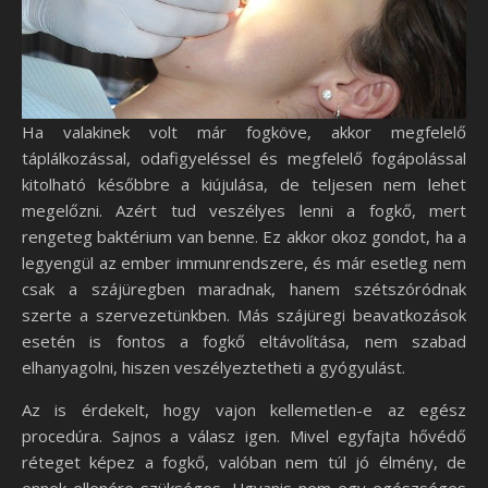
Ha valakinek volt már fogköve, akkor megfelelő
táplálkozással, odafigyeléssel és megfelelő fogápolással
kitolható későbbre a kiújulása, de teljesen nem lehet
megelőzni. Azért tud veszélyes lenni a fogkő, mert
rengeteg baktérium van benne. Ez akkor okoz gondot, ha a
legyengül az ember immunrendszere, és már esetleg nem
csak a szájüregben maradnak, hanem szétszóródnak
szerte a szervezetünkben. Más szájüregi beavatkozások
esetén is fontos a fogkő eltávolítása, nem szabad
elhanyagolni, hiszen veszélyeztetheti a gyógyulást.
Az is érdekelt, hogy vajon kellemetlen-e az egész
procedúra. Sajnos a válasz igen. Mivel egyfajta hővédő
réteget képez a fogkő, valóban nem túl jó élmény, de
ennek ellenére szükséges. Ugyanis nem egy egészséges