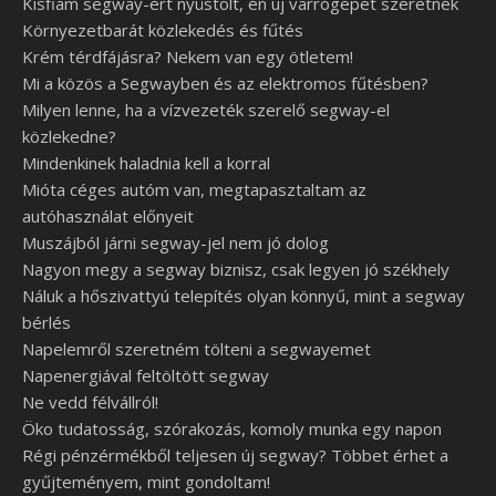
Kisfiam segway-ért nyüstölt, én új varrógépet szeretnék
Környezetbarát közlekedés és fűtés
Krém térdfájásra? Nekem van egy ötletem!
Mi a közös a Segwayben és az elektromos fűtésben?
Milyen lenne, ha a vízvezeték szerelő segway-el
közlekedne?
Mindenkinek haladnia kell a korral
Mióta céges autóm van, megtapasztaltam az
autóhasználat előnyeit
Muszájból járni segway-jel nem jó dolog
Nagyon megy a segway biznisz, csak legyen jó székhely
Náluk a hőszivattyú telepítés olyan könnyű, mint a segway
bérlés
Napelemről szeretném tölteni a segwayemet
Napenergiával feltöltött segway
Ne vedd félvállról!
Öko tudatosság, szórakozás, komoly munka egy napon
Régi pénzérmékből teljesen új segway? Többet érhet a
gyűjteményem, mint gondoltam!