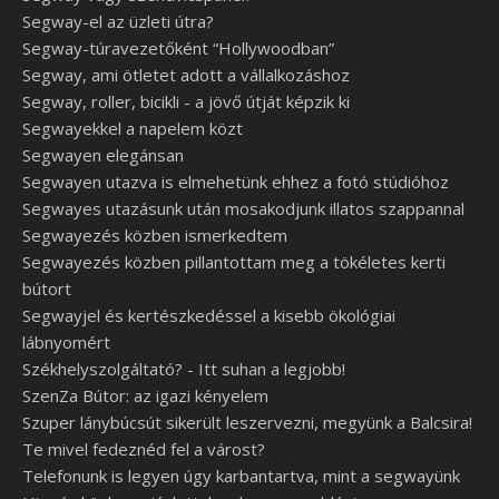
Segway-el az üzleti útra?
Segway-túravezetőként “Hollywoodban”
Segway, ami ötletet adott a vállalkozáshoz
Segway, roller, bicikli - a jövő útját képzik ki
Segwayekkel a napelem közt
Segwayen elegánsan
Segwayen utazva is elmehetünk ehhez a fotó stúdióhoz
Segwayes utazásunk után mosakodjunk illatos szappannal
Segwayezés közben ismerkedtem
Segwayezés közben pillantottam meg a tökéletes kerti
bútort
Segwayjel és kertészkedéssel a kisebb ökológiai
lábnyomért
Székhelyszolgáltató? - Itt suhan a legjobb!
SzenZa Bútor: az igazi kényelem
Szuper lánybúcsút sikerült leszervezni, megyünk a Balcsira!
Te mivel fedeznéd fel a várost?
Telefonunk is legyen úgy karbantartva, mint a segwayünk