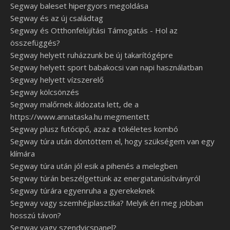
Segway baleset hipergyors megoldása
Segway és az új családtag
Segway és Otthonfelújítási Támogatás - Hol az
összefüggés?
Segway helyett ruházzunk be új takarítógépre
Segway helyett sport babakocsi van napi használatban
Segway helyett vízszerelő
Segway kölcsönzés
Segway malőrnek áldozata lett, de a
https://www.annataska.hu megmentett
Segway plusz futócipő, azaz a tökéletes kombó
Segway túra után döntöttem el, hogy szükségem van egy
klímára
Segway túra után jól esik a pihenés a melegben
Segway túrán beszélgettünk az energiatanúsítványról
Segway túrára egyenruha a gyerekeknek
Segway vagy szemhéjplasztika? Melyik éri meg jobban
hosszú távon?
Segway vagy szendvicspanel?