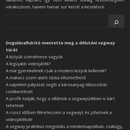
várakoznom, hanem hamar sor került a kezelésre.
Duguláselhárító mentette meg a délutáni segway
túrát
A kütyük szerelmese vagyok
A legújabb videójáték?
A mai gyerekeknek csak a modern kütyük kellenek?
A makacs szem alatti táska eltüntethető
A napelem pályázat segíti a károsanyag-kibocsátás
csökkentését
A profik tudják, hogy a villámok a segwayünkben is kárt
tehetnek
A rossz időben félreteszem a segwayt és jöhetnek a
videojátékok!
A segway praktikus megoldás a mindennapokban, csakúgy,