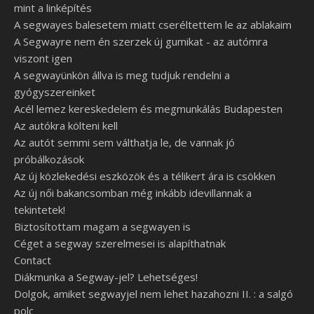
mint a linképítés
A segwayes balesetem miatt cseréltettem le az ablakaim
A Segwayre nem én szerzek új gumikat - az autómra
viszont igen
A segwayünkön állva is meg tudjuk rendelni a
gyógyszereinket
Acél lemez kereskedelem és megmunkálás Budapesten
Az autókra költeni kell
Az autót semmi sem válthatja le, de vannak jó
próbálkozások
Az új közlekedési eszközök és a télikert ára is csökken
Az új női bakancsomban még inkább idevillannak a
tekintetek!
Biztosítottam magam a segwayen is
Céget a segway szerelmesei is alapíthatnak
Contact
Diákmunka a Segway-jel? Lehetséges!
Dolgok, amiket segwayjel nem lehet hazahozni II. : a salgó
polc