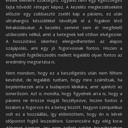
fajta hővédő réteget képez. A kezelés megkezdéseként
először egy zsibbasztó zselét kap a páciens, ez után
ultrahangos készülékkel távolítják el a fogakon lévő
felrakódásokat. A kezelés semmit sem ér megfelelő
utókezelés nélkül, amit a betegnek kell otthon elvégeznie.
A hosszútávú sikerhez elengedhetetlen az alapos
szájápolás, ami egy jó fogorvosnak fontos. Hiszen a
megfelelő fogkőleszedés mellett legalább olyan fontos az
eredmény megtartása is.
Nem mondom, hogy ez a beszélgetés után nem féltem
kevésbé, de legalább tudtam, hogy mire számítsak, ha
bejelentkezek arra a budapesti klinikára, amit ajánlott az
ismerősöm. Azt is mondta, hogy figyelnek arra is, hogy a
páciens ne érezze magát feszélyezve, hiszen fontos a
bizalom a fogorvos és a beteg között. Nagyon szimpatikus
volt ez a hozzáállás, így eldöntöttem, hogy én is kérek
időpontot fogkő leszedésre. Szerencsére egy elég korai
dátumot kaptam, így nem kellett sokáig feszültségben