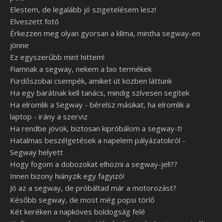
Elestem, de legalább jó szigetelésem lesz!
Elveszett fotó
Érkezzen meg olyan gyorsan a klíma, mintha segway-en
jönne
Ez egyszerűbb mint hittem!
Fiamnak a segway, nekem a bio termékek
Fürdőszobai csempék, amiket út közben láttunk
Ha egy barátnak kell tanács, mindig szívesen segítek
Ha elromlik a Segway - bérelsz másikat, ha elromlik a
laptop - irány a szerviz
Ha rendbe jövök, biztosan kipróbálom a segway-t!
Hatalmas beszélgetések a napelem pályázatokról -
Segway helyett
Hogy fogom a dobozokat elhozni a segway-jel!??
Innen bizony hiányzik egy fagyizó!
Jó az a segway, de próbáltad már a motorozást?
Később segway, de most még popsi törlő
Két keréken a napköves boldogság felé