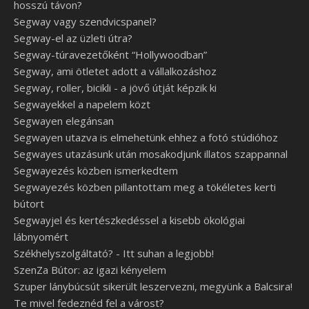
hosszú távon?
Segway vagy szendvicspanel?
Segway-el az üzleti útra?
Segway-túravezetőként “Hollywoodban”
Segway, ami ötletet adott a vállalkozáshoz
Segway, roller, bicikli - a jövő útját képzik ki
Segwayekkel a napelem közt
Segwayen elegánsan
Segwayen utazva is elmehetünk ehhez a fotó stúdióhoz
Segwayes utazásunk után mosakodjunk illatos szappannal
Segwayezés közben ismerkedtem
Segwayezés közben pillantottam meg a tökéletes kerti
bútort
Segwayjel és kertészkedéssel a kisebb ökológiai
lábnyomért
Székhelyszolgáltató? - Itt suhan a legjobb!
SzenZa Bútor: az igazi kényelem
Szuper lánybúcsút sikerült leszervezni, megyünk a Balcsira!
Te mivel fedeznéd fel a várost?