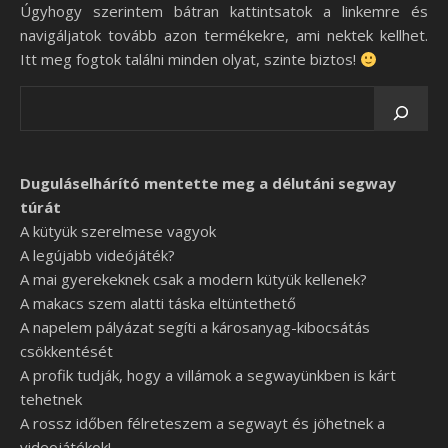
Úgyhogy szerintem bátran kattintsatok a linkemre és
navigáljatok tovább azon termékekre, ami nektek kellhet.
Itt meg fogtok találni minden olyat, szinte biztos!
Duguláselhárító mentette meg a délutáni segway
túrát
A kütyük szerelmese vagyok
A legújabb videójáték?
A mai gyerekeknek csak a modern kütyük kellenek?
A makacs szem alatti táska eltüntethető
A napelem pályázat segíti a károsanyag-kibocsátás
csökkentését
A profik tudják, hogy a villámok a segwayünkben is kárt
tehetnek
A rossz időben félreteszem a segwayt és jöhetnek a
videojátékok!