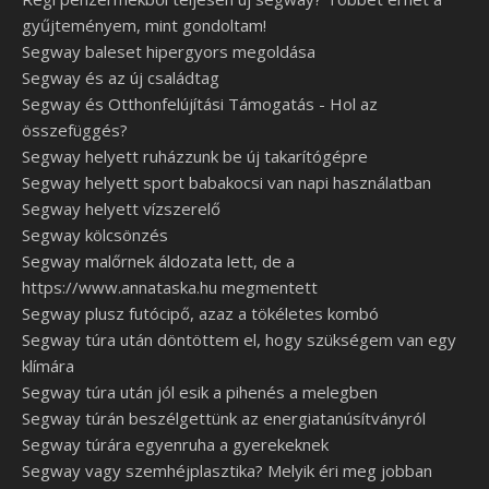
gyűjteményem, mint gondoltam!
Segway baleset hipergyors megoldása
Segway és az új családtag
Segway és Otthonfelújítási Támogatás - Hol az
összefüggés?
Segway helyett ruházzunk be új takarítógépre
Segway helyett sport babakocsi van napi használatban
Segway helyett vízszerelő
Segway kölcsönzés
Segway malőrnek áldozata lett, de a
https://www.annataska.hu megmentett
Segway plusz futócipő, azaz a tökéletes kombó
Segway túra után döntöttem el, hogy szükségem van egy
klímára
Segway túra után jól esik a pihenés a melegben
Segway túrán beszélgettünk az energiatanúsítványról
Segway túrára egyenruha a gyerekeknek
Segway vagy szemhéjplasztika? Melyik éri meg jobban