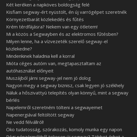
Két keréken a napköves boldogság felé
Kisfiam segway-ért nyüstölt, én új varrógépet szeretnék
Környezetbarát közlekedés és fűtés
Krém térdfájásra? Nekem van egy ötletem!
Mi a közös a Segwayben és az elektromos fűtésben?
Milyen lenne, ha a vízvezeték szerelő segway-el
közlekedne?
Mindenkinek haladnia kell a korral
Mióta céges autóm van, megtapasztaltam az
autóhasználat előnyeit
Muszájból járni segway-jel nem jó dolog
Nagyon megy a segway biznisz, csak legyen jó székhely
Náluk a hőszivattyú telepítés olyan könnyű, mint a segway
bérlés
Napelemről szeretném tölteni a segwayemet
Napenergiával feltöltött segway
Ne vedd félvállról!
Öko tudatosság, szórakozás, komoly munka egy napon
Régi pénzérmékből teljesen új segway? Többet érhet a