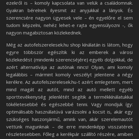
ezekről is – komoly kapcsolata van velük a családomnak.
Gyakran bérelnek ilyesmit az anyjukkal a lányok. És
szerencsére nagyon ügyesek vele – én egyelőre el sem
tudom képzelni, nehéz lehet-e rajta egyensúlyozni -, ők
nagyon magabiztosan közlekednek.
Még az autofelszerelesek.hu shop kínálatán is látom, hogy
egyre többször egészítik ki az emberek a városi
közlekedést (mindenki szerencséjére) egyéb dolgokkal, de
azért alternatívája az autónak nincs! Olyan, ami komoly
legalábbis – mármint komoly veszélyt jelentene a négy
kerékre. Az autofelszerelesek.hu-t azért emlegetem, mert
mind magát az autót, mind az autó mellett egyéb
sporttevékenység jelenlétét segítik a termékkínálatukkal
tökéletesebbé és egészebbé tenni. Vagy mondjuk így:
optimálisabb használatúvá varázsolni a kocsit is, akár egy
szükséges haszonjármű, amink van, akár szerelemautót
vettünk magunknak – de erre mindenképp visszatérek
részletesebben. Főleg a kerékpár szállító részére, amiben