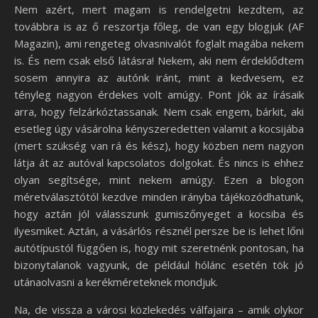
Nem azért, mert magam is rendelgetni kezdtem, az
továbbra is az ő reszortja főleg, de van egy blogjuk (AF
Magazin), ami rengeteg olvasnivalót foglalt magába nekem
is. És nem csak első látásra! Nekem, aki nem érdeklődtem
sosem annyira az autónk iránt, mint a kedvesem, ez
tényleg nagyon érdekes volt amúgy. Pont jók az írásaik
arra, hogy felzárkóztassanak. Nem csak engem, bárkit, aki
esetleg úgy vásárolna kényszeredetten valamit a kocsijába
(mert szükség van rá és kész), hogy közben nem nagyon
látja át az autóval kapcsolatos dolgokat. És nincs is ehhez
olyan segítsége, mint nekem amúgy. Ezen a blogon
méretválasztótól kezdve minden irányba tájékozódhatunk,
hogy aztán jól válasszunk gumiszőnyeget a kocsiba és
ilyesmiket. Aztán, a vásárlós résznél persze be is lehet lőni
autótípustól függően is, hogy mit szeretnénk pontosan, ha
bizonytalanok vagyunk, de például hólánc esetén tök jó
utánaolvasni a kerékméreteknek mondjuk.
Na, de vissza a városi közlekedés válfajaira – amik olykor