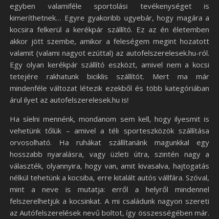
egyben valamiféle sportolási tevékenységet is
kimeríthetnek… Egyre gyakoribb ugyebár, hogy magára a
kocsira felkerül a kerékpár szállító. Ez az én életemben
akkor jött szembe, amikor a feleségem megint hozatott
valamit (valami nagyot ezúttal) az autofelszerelesek.hu-ról.
Egy olyan kerékpár szállító eszközt, amivel nem a kocsi
tetejére rakhatunk biciklis szállítót. Mert ma már
mindenféle változat létezik ezekből és több kategóriában
árul ilyet az autofelszerelesek.hu is!
Ha síelni mennénk, mondanom sem kell, hogy ilyesmit is
vehetünk tőlük – amivel a téli sporteszközök szállítása
orvosolható. Ha ruhákat szállítanánk magunkkal egy
hosszabb nyaralásra, vagy üzleti útra, szintén nagy a
választék, olyannyira, hogy van, amit kivasalva, hajtogatás
nélkül tehetünk a kocsiba, erre kitalált autós vállfára. Szóval,
mint a neve is mutatja: erről a helyről mindennel
felszerelhetjük a kocsinkat. A mi családunk nagyon szereti
az Autófelszerelések nevű boltot, így összességében már.