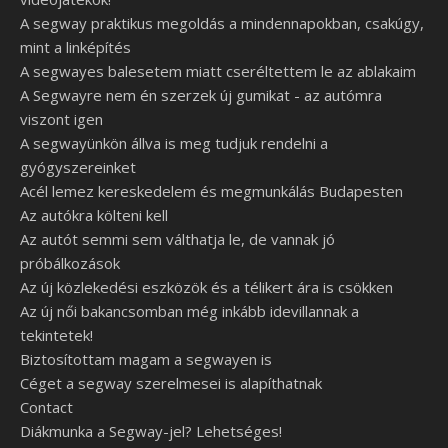
A segway praktikus megoldás a mindennapokban, csakúgy,
mint a linképítés
A segwayes balesetem miatt cseréltettem le az ablakaim
A Segwayre nem én szerzek új gumikat - az autómra
viszont igen
A segwayünkön állva is meg tudjuk rendelni a
gyógyszereinket
Acél lemez kereskedelem és megmunkálás Budapesten
Az autókra költeni kell
Az autót semmi sem válthatja le, de vannak jó
próbálkozások
Az új közlekedési eszközök és a télikert ára is csökken
Az új női bakancsomban még inkább idevillannak a
tekintetek!
Biztosítottam magam a segwayen is
Céget a segway szerelmesei is alapíthatnak
Contact
Diákmunka a Segway-jel? Lehetséges!