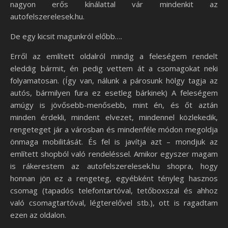
nagyon erős kínálattal vár mindenkit az
autofelszerelesek.hu.
De egy kicsit magunkról előbb….
Erről az említett oldalról mindig a feleségem rendelt
eleddig bármit, én pedig vettem át a csomagokat neki
folyamatosan. (Így van, nálunk a párosunk hölgy tagja az
autós, bármilyen fura ez esetleg bárkinek) A feleségem
amúgy is jövősebb-menősebb, mint én, és őt aztán
minden érdekli, mindent elvezet, mindennel közlekedik,
rengeteget jár a városban és mindenféle módon megoldja
önmaga mobilitását. És fel is javítja azt – mondjuk az
említett shopból való rendeléssel. Amikor egyszer magam
is rákerestem az autofelszerelesek.hu shopra, hogy
honnan jön ez a rengeteg, egyébként tényleg hasznos
csomag (tapadós telefontartóval, tetőboxszal és ahhoz
való csomagtartóval, légterelővel stb.), ott is ragadtam
ezen az oldalon.