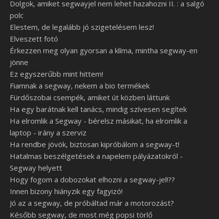
Dolgok, amiket segwayjel nem lehet hazahozni II. : a salgó
polc
Elestem, de legalább jó szigetelésem lesz!
Elveszett fotó
Érkezzen meg olyan gyorsan a klíma, mintha segway-en
jönne
Ez egyszerűbb mint hittem!
Fiamnak a segway, nekem a bio termékek
Fürdőszobai csempék, amiket út közben láttunk
Ha egy barátnak kell tanács, mindig szívesen segítek
Ha elromlik a Segway - bérelsz másikat, ha elromlik a
laptop - irány a szerviz
Ha rendbe jövök, biztosan kipróbálom a segway-t!
Hatalmas beszélgetések a napelem pályázatokról -
Segway helyett
Hogy fogom a dobozokat elhozni a segway-jel!??
Innen bizony hiányzik egy fagyizó!
Jó az a segway, de próbáltad már a motorozást?
Később segway, de most még popsi törlő