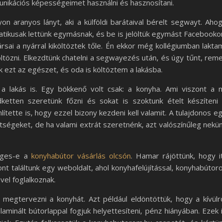
unikációs képességeimet használni és hasznosítani.
 aranyos lányt, aki a külföldi barátaival bérelt segwayt. Aho
tikusak lettünk egymásnak, és be is jelöltük egymást Facebooko
ársai a nyárral kiköltöztek tőle. Én ekkor még kollégiumban lakta
tözni. Elkezdtünk chatelni a segwayezés után, és úgy tűnt, rem
k ezt az egészet, és oda is költöztem a lakásba.
 lakás is. Egy bökkenő volt csak: a konyha. Ami viszont a 
etten szeretünk főzni és sokat is szoktunk ételt készíteni
ítette is, hogy ezzel bizony kezdeni kell valamit. A tulajdonos e
ltségeket, de ha valami extrát szeretnénk, azt valószínűleg nekü
séges-e a
konyhabútor vásárlás olcsón
. Hamar rájöttünk, hogy i
nt találtunk egy weboldalt, ahol konyhafelújítással, konyhabútor
vel foglalkoznak.
k megtervezni a konyhát. Azt például eldöntöttük, hogy a kívülr
laminált bútorlappal fogjuk helyettesíteni, pénz hiányában. Ezek 