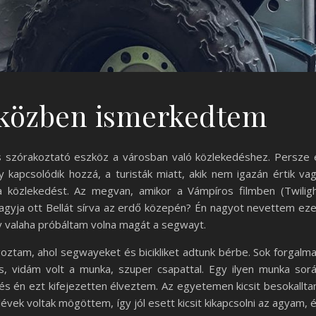
közben ismerkedtem
szórakoztató eszköz a városban való közlekedéshez. Persze 
kapcsolódik hozzá, a turisták miatt, akik nem igazán értik va
a közlekedést. Az megvan, amikor a Vámpíros filmben (Twilig
gyja ott Bellát sírva az erdő közepén? Én nagyot nevettem ez
gy valaha próbáltam volna magát a segwayt.
lgoztam, ahol segwayeket és bicikliket adtunk bérbe. Sok forgalm
ős, vidám volt a munka, szuper csapattal. Egy ilyen munka sor
s én ezt kifejezetten élveztem. Az egyetemen kicsit besokallt
vek voltak mögöttem, így jól esett kicsit kikapcsolni az agyam, 