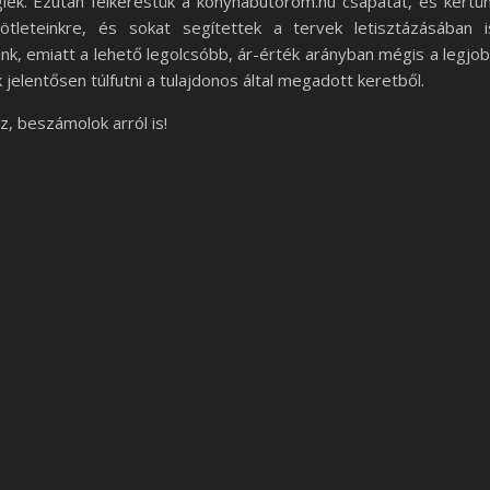
iek. Ezután felkerestük a konyhabutorom.hu csapatát, és kértü
ötleteinkre, és sokat segítettek a tervek letisztázásában i
k, emiatt a lehető legolcsóbb, ár-érték arányban mégis a legjo
 jelentősen túlfutni a tulajdonos által megadott keretből.
z, beszámolok arról is!