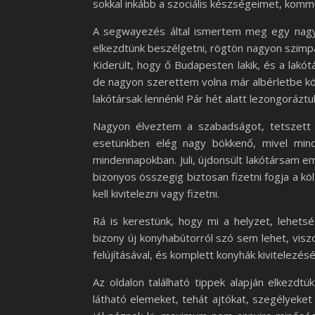
sokkal inkább a szociális készségeimet, komm
A segwayezés által ismertem meg egy nagyon
elkezdtünk beszélgetni, rögtön nagyon szimpa
Kiderült, hogy ő Budapesten lakik, és a lakót
de nagyon szerettem volna már albérletbe köl
lakótársak lennénk! Pár hét alatt lezongoráztu
Nagyon élveztem a szabadságot, tetszett a
esetünkben elég nagy bökkenő, mivel mindk
mindennapokban. Juli, újdonsült lakótársam eml
bizonyos összegig biztosan fizetni fogja a kö
kell kivitelezni vagy fizetni.
Rá is kerestünk, hogy mi a helyzet, lehet
bizony új konyhabútorról szó sem lehet, viszo
felújításával, és komplett konyhák kivitelezésé
Az oldalon található tippek alapján elkezdtü
látható elemeket, tehát ajtókat, szegélyeket 