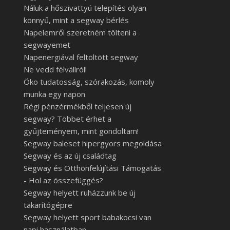
Náluk a hőszivattyú telepítés olyan
könnyű, mint a segway bérlés
Napelemről szeretném tölteni a
segwayemet
Napenergiával feltöltött segway
Ne vedd félvállról!
Öko tudatosság, szórakozás, komoly
munka egy napon
Régi pénzérmékből teljesen új
segway? Többet érhet a
gyűjteményem, mint gondoltam!
Segway baleset hipergyors megoldása
Segway és az új családtag
Segway és Otthonfelújítási Támogatás
- Hol az összefüggés?
Segway helyett ruházzunk be új
takarítógépre
Segway helyett sport babakocsi van
napi használatban