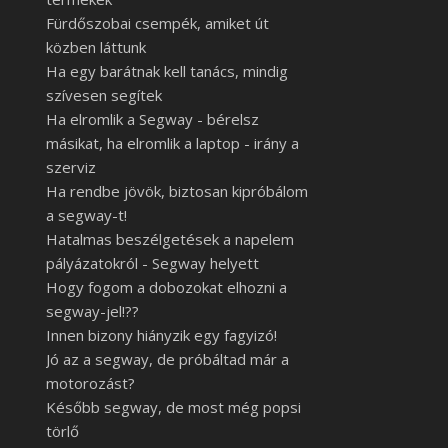
Fürdőszobai csempék, amiket út
közben láttunk
Ha egy barátnak kell tanács, mindig
szívesen segítek
Ha elromlik a Segway - bérelsz
másikat, ha elromlik a laptop - irány a
szerviz
Ha rendbe jövök, biztosan kipróbálom
a segway-t!
Hatalmas beszélgetések a napelem
pályázatokról - Segway helyett
Hogy fogom a dobozokat elhozni a
segway-jel!??
Innen bizony hiányzik egy fagyizó!
Jó az a segway, de próbáltad már a
motorozást?
Később segway, de most még popsi
törlő