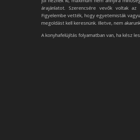
jól néznek ki, maximum nem annyira minőség
árajánlatot. Szerencsére vevők voltak az 
Figyelembe vették, hogy egyetemisták vagyun
megoldást kell keresnünk. Illetve, nem akarunk
A konyhafelújítás folyamatban van, ha kész les