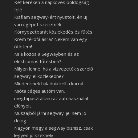
Két keréken a napköves boldogság
felé
Kisfiam segway-ért nyüstölt, én új
varrógépet szeretnék
Környezetbarát közlekedés és fűtés
Krém térdfájásra? Nekem van egy
ötletem!
Mi a közös a Segwayben és az
elektromos fűtésben?
Milyen lenne, ha a vízvezeték szerelő
segway-el közlekedne?
Mindenkinek haladnia kell a korral
Mióta céges autóm van,
megtapasztaltam az autóhasználat
előnyeit
Muszájból járni segway-jel nem jó
dolog
Nagyon megy a segway biznisz, csak
legyen jó székhely