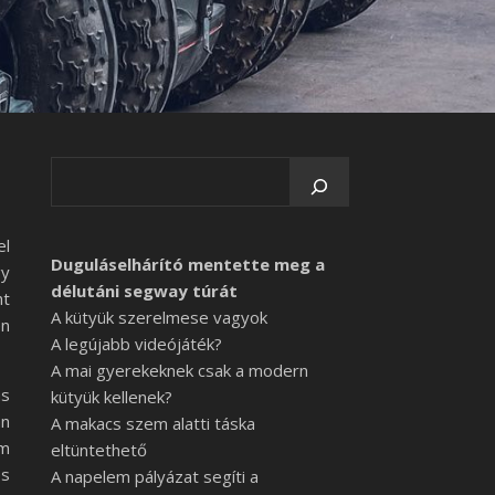
el
Duguláselhárító mentette meg a
gy
délutáni segway túrát
ht
A kütyük szerelmese vagyok
en
A legújabb videójáték?
A mai gyerekeknek csak a modern
as
kütyük kellenek?
án
A makacs szem alatti táska
am
eltüntethető
és
A napelem pályázat segíti a