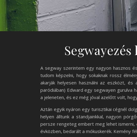
Segwayezés 
A segway szerintem egy nagyon hasznos és 
tudom képzelni, hogy sokaknak rossz élmény 
akarják helyesen használni az eszközt, és 
paródiában) Edward egy segwayen gurulva ha
a jeleneten, és ez még jóval azelőtt volt, ho
Aztán egyik nyáron egy turisztikai cégnél do
helyen álltunk a standjainkkal, nagyon pörg
persze rengeteg embert meg lehet ismerni, é
évközben, bedarált a mókuskerék. Kemény félé