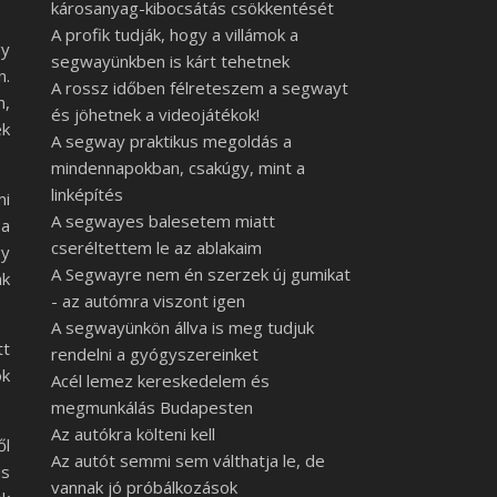
károsanyag-kibocsátás csökkentését
A profik tudják, hogy a villámok a
gy
segwayünkben is kárt tehetnek
n.
A rossz időben félreteszem a segwayt
m,
és jöhetnek a videojátékok!
ek
A segway praktikus megoldás a
mindennapokban, csakúgy, mint a
linképítés
mi
A segwayes balesetem miatt
 a
cseréltettem le az ablakaim
gy
A Segwayre nem én szerzek új gumikat
nk
- az autómra viszont igen
A segwayünkön állva is meg tudjuk
tt
rendelni a gyógyszereinket
ok
Acél lemez kereskedelem és
megmunkálás Budapesten
Az autókra költeni kell
ől
Az autót semmi sem válthatja le, de
is
vannak jó próbálkozások