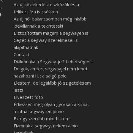
nk
Az új közlekedési eszközök és a
s.
télikert ára is csökken
bb
Az új női bakancsomban még inkább
idevillannak a tekintetek!
Biztosítottam magam a segwayen is
Céget a segway szerelmesei is
alapíthatnak
Contact
Diákmunka a Segway-jel? Lehetséges!
Dolgok, amiket segwayjel nem lehet
hazahozni II. : a salgó polc
Elestem, de legalább jó szigetelésem
lesz!
Elveszett fotó
Érkezzen meg olyan gyorsan a klíma,
mintha segway-en jönne
Ez egyszerűbb mint hittem!
Fiamnak a segway, nekem a bio
termékek