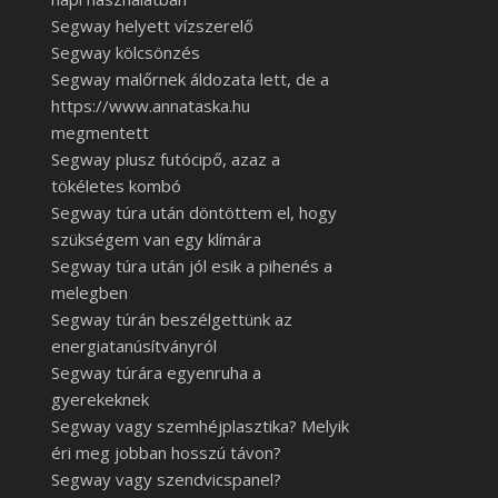
Segway helyett vízszerelő
Segway kölcsönzés
Segway malőrnek áldozata lett, de a
https://www.annataska.hu
megmentett
Segway plusz futócipő, azaz a
tökéletes kombó
Segway túra után döntöttem el, hogy
szükségem van egy klímára
Segway túra után jól esik a pihenés a
melegben
Segway túrán beszélgettünk az
energiatanúsítványról
Segway túrára egyenruha a
gyerekeknek
Segway vagy szemhéjplasztika? Melyik
éri meg jobban hosszú távon?
Segway vagy szendvicspanel?