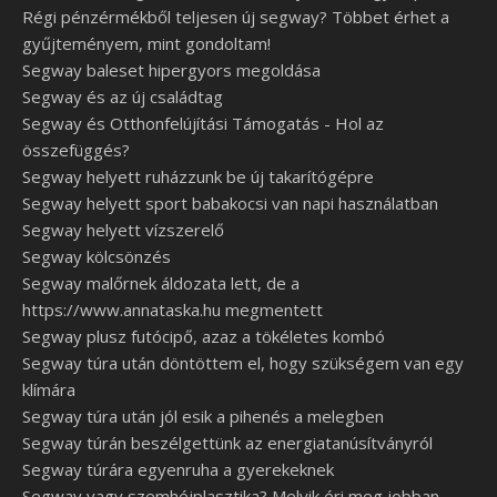
Régi pénzérmékből teljesen új segway? Többet érhet a
gyűjteményem, mint gondoltam!
Segway baleset hipergyors megoldása
Segway és az új családtag
Segway és Otthonfelújítási Támogatás - Hol az
összefüggés?
Segway helyett ruházzunk be új takarítógépre
Segway helyett sport babakocsi van napi használatban
Segway helyett vízszerelő
Segway kölcsönzés
Segway malőrnek áldozata lett, de a
https://www.annataska.hu megmentett
Segway plusz futócipő, azaz a tökéletes kombó
Segway túra után döntöttem el, hogy szükségem van egy
klímára
Segway túra után jól esik a pihenés a melegben
Segway túrán beszélgettünk az energiatanúsítványról
Segway túrára egyenruha a gyerekeknek
Segway vagy szemhéjplasztika? Melyik éri meg jobban