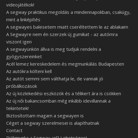
videojátékok!
A segway praktikus megoldás a mindennapokban, csakúgy,
mint a linképítés
A segwayes balesetem miatt cseréltettem le az ablakaim
A Segwayre nem én szerzek új gumikat - az autómra
viszont igen
A segwayünkön állva is meg tudjuk rendelni a
gyógyszereinket
Acél lemez kereskedelem és megmunkálás Budapesten
Az autókra költeni kell
Az autót semmi sem válthatja le, de vannak jó
próbálkozások
Az új közlekedési eszközök és a télikert ára is csökken
Az új női bakancsomban még inkább idevillannak a
tekintetek!
Biztosítottam magam a segwayen is
Céget a segway szerelmesei is alapíthatnak
Contact
Diákmunka a Segway-jel? Lehetséges!