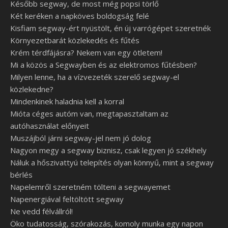
Később segway, de most még popsi törlő
Két keréken a napköves boldogság felé
Kisfiam segway-ért nyüstölt, én új varrógépet szeretnék
Környezetbarát közlekedés és fűtés
Krém térdfájásra? Nekem van egy ötletem!
Mi a közös a Segwayben és az elektromos fűtésben?
Milyen lenne, ha a vízvezeték szerelő segway-el
közlekedne?
Mindenkinek haladnia kell a korral
Mióta céges autóm van, megtapasztaltam az
autóhasználat előnyeit
Muszájból járni segway-jel nem jó dolog
Nagyon megy a segway biznisz, csak legyen jó székhely
Náluk a hőszivattyú telepítés olyan könnyű, mint a segway
bérlés
Napelemről szeretném tölteni a segwayemet
Napenergiával feltöltött segway
Ne vedd félvállról!
Öko tudatosság, szórakozás, komoly munka egy napon