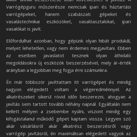
Varrógépguru műszerésze nemcsak ipari és háztartási
varrógépeket, hanem szabászati gépeket és
vasalástechnikai eszközöket, vasalóasztalokat, ipari
vasalókat is javít.
Előfordulhat azonban, hogy gépünk olyan hibát produkál,
melyet lehetetlen, vagy nem érdemes megjavítani. Ebben
az esetben javaslatot tesznek olyan áthidaló
megoldásokra új eszközök beszerzésével, mely ár-érték
arányban a legjobban meg fogja érni számunkra.
Én már többször javíttattam itt varrógépet és mindig
nagyon elégedett voltam a végeredménnyel. Az
alkatrészeket sikerül rövid időn beszerezni, ahogyan a
javítás sem tartott tovább néhány napnál. Egyáltalán nem
kellett mélyen a zsebembe nyúlni, viszont mindig egy
kifogástalanul működő gépet kaptam vissza. Legyen szó
akár vásárlásról akár alkatrész beszerzésről vagy
varrógép javításról, én maximálisan elégedett vagyok az