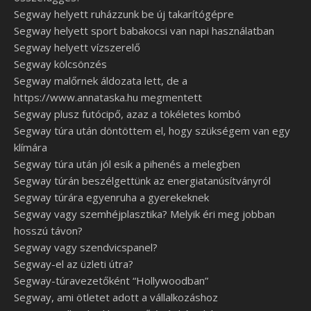
Segway helyett ruházzunk be új takarítógépre
Segway helyett sport babakocsi van napi használatban
Segway helyett vízszerelő
Segway kölcsönzés
Segway malőrnek áldozata lett, de a
https://www.annataska.hu megmentett
Segway plusz futócipő, azaz a tökéletes kombó
Segway túra után döntöttem el, hogy szükségem van egy
klímára
Segway túra után jól esik a pihenés a melegben
Segway túrán beszélgettünk az energiatanúsítványról
Segway túrára egyenruha a gyerekeknek
Segway vagy szemhéjplasztika? Melyik éri meg jobban
hosszú távon?
Segway vagy szendvicspanel?
Segway-el az üzleti útra?
Segway-túravezetőként “Hollywoodban”
Segway, ami ötletet adott a vállalkozáshoz