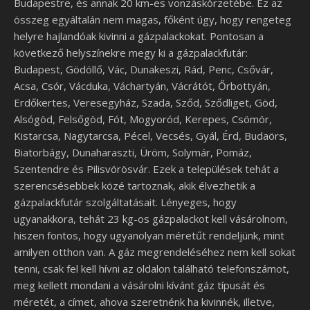
Budapestre, és annak 20 km-es vonzáskörzetébe. Ez az
összeg egyáltalán nem magas, főként úgy, hogy rengeteg
helyre hajlandóak kivinni a gázpalackokat. Pontosan a
következő helyszínekre megy ki a gázpalackfutár:
Budapest, Gödöllő, Vác, Dunakeszi, Rád, Penc, Csővár,
Acsa, Csór, Vácduka, Váchartyán, Vácrátót, Őrbottyán,
Erdőkertes, Veresegyház, Szada, Sződ, Sződliget, Göd,
Alsógöd, Felsőgöd, Fót, Mogyoród, Kerepes, Csömör,
Kistarcsa, Nagytarcsa, Pécel, Vecsés, Gyál, Érd, Budaörs,
Biatorbágy, Dunaharaszti, Üröm, Solymár, Pomáz,
Szentendre és Pilisvörösvár. Ezek a települések tehát a
szerencsésebbek közé tartoznak, akik élvezhetik a
gázpalackfutár szolgáltatásait.
Lényeges, hogy
ugyanakkora, tehát 23 kg-os gázpalackot kell vásárolnom,
hiszen fontos, hogy ugyanolyan méretűt rendeljünk, mint
amilyen otthon van. A gáz megrendeléséhez nem kell sokat
tenni, csak fel kell hívni az oldalon található telefonszámot,
meg kellett mondani a vásárolni kívánt gáz típusát és
méretét, a címet, ahova szeretnénk ha kivinnék, illetve,