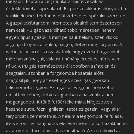
megadni. Ezután a cég munkatársai felveszik az
érdeklődővel a kapcsolatot. Ez persze akkor is előnyös, ha
valakinek nincs telefonos előfizetése és spórolni szeretne.
A gazpalackfutar.com internetes oldalról természetesen
nem csak PB gáz vásárolható több méretben, hanem
egyéb típusú gázok is mint például: hélium, szén-dioxid,
argon, nitrogén, acetilén, oxigén, illetve még corgon is. A
weboldalon arról is olvashatunk, hogy ezeket a gázokat
mire használhatjuk, valamint néhány érdekes infó is van
róluk. A PB gáz természetes állapotában színtelen és
szagtalan, azonban a forgalomba hozatala előtt
szagosítják, hogy az esetleges szivárgás gyorsan
felismerhető legyen. Ez a gáz a levegőnél nehezebb,
emiatt pincében, illetve alagsorban a használata nem
megengedett. Kitűnő fűtőértéke miatt kifejezetten
hasznos sütni, főzni, grillezni, tetőt szigetelni, vagy akár
targoncát üzemeltetni is. A hélium a léggömbök felfújása,
illetve a vicces hanghatás elérése mellett a kórházakban és
az atomreaktorokban is hasznosítható. A szén-dioxid az