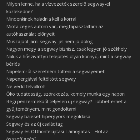
Milyen lenne, ha a vízvezeték szerelő segway-el
közlekedne?
Mindenkinek haladnia kell a korral
Mióta céges autóm van, megtapasztaltam az
autóhasználat előnyeit
Muszájból járni segway-jel nem jó dolog
Nagyon megy a segway biznisz, csak legyen jó székhely
Náluk a hőszivattyú telepítés olyan könnyű, mint a segway
bérlés
Napelemről szeretném tölteni a segwayemet
Napenergiával feltöltött segway
Ne vedd félvállról!
Öko tudatosság, szórakozás, komoly munka egy napon
Régi pénzérmékből teljesen új segway? Többet érhet a
gyűjteményem, mint gondoltam!
Segway baleset hipergyors megoldása
Segway és az új családtag
Segway és Otthonfelújítási Támogatás - Hol az
összefüggés?