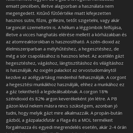
emiatt pincében, illetve alagsorban a használata nem
megengedett. Kitűnő fűtőértéke miatt kifejezetten
hasznos sütni, főzni, grillezni, tetőt szigetelni, vagy akár
targoncát üzemeltetni is. A hélium a léggömbök felfújása,
illetve a vicces hanghatás elérése mellett a kórházakban és
az atomreaktorokban is hasznosítható. A szén-dioxid az
élelmiszeriparban a mélyhűtéshez, a hegesztéshez, de
még a sör csapolásához is hasznos lehet. Az acetilén gázt
hegesztéshez, vágáshoz, lángtisztításhoz és világításhoz
is használják. Az oxigén palackot az orvostudománytól
kezdve az acélgyártásig mindenhol felhasználják. A corgont
a hegesztési munkákhoz használják, ehhez a munkához ez
a gáz tekinthető a legideálisabbnak. A corgon 18%
széndioxid és 82% argon keverékeként jön létre. A PB
gázon kívül nekem másra nincs szükségem, azonban jó
tudni, hogy melyik gázt mire alkalmazzák.
A propán-bután
gázból, a gázpalackfutár a Flaga és a MOL termékeit
forgalmazza és egyedi megrendelés esetén, akár 2-4 órán