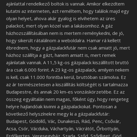
ajánlattal rendelkező boltok is vannak. Amikor elkezdtem
kutatni az interneten, azt reméltem, hogy találok majd egy
olyan helyet, ahova akár gyalog is elvihetem az üres
palackot, mert olyan közel van a lakásomhoz. A gáz
házhozszállításában nem is mertem reménykedni, de jó,
hogy sikerült rátalálnom a weboldalra. Hamar rá kellett
ébrednem, hogy a gázpalackfutár nem csak amiatt jó, mert
házhoz szállítja a gázt, hanem amiatt is, mert remek
ajánlataik vannak. A 11,5 kg-os gázpalack kiszállított bruttó
ára csak 6.000 forint. A 23 kg-os gázpalack, amilyen nekem
is kell, csak 11.000 forintba kerül, bruttóban számolva. Ez
az ár természetesen a kiszállítás költségét is tartalmazza
Budapestre, és annak 20 km-es vonzáskörzetébe. Ez az
összeg egyáltalán nem magas, főként úgy, hogy rengeteg
helyre hajlandóak kivinni a gázpalackokat. Pontosan a
következő helyszínekre megy ki a gázpalackfutár:
Budapest, Gödöllő, Vác, Dunakeszi, Rád, Penc, Csővár,
Acsa, Csór, Vácduka, Váchartyán, Vácrátót, Őrbottyán,
Erdőkertes, Veresegyház, Szada, Sződ, Sződliget, Göd,