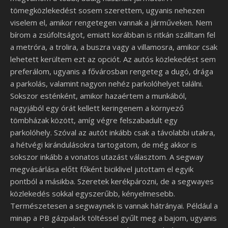
tömegközlekedést sosem szerettem, ugyanis nehezen
viselem el, amikor rengetegen vannak a járműveken. Nem
bírom a zsúfoltságot, emiatt korábban is ritkán szálltam fel
a metróra, a trolira, a buszra vagy a villamosra, amikor csak
lehetett kerültem ezt az opciót. Az autós közlekedést sem
preferálom, ugyanis a fővárosban rengeteg a dugó, drága
a parkolás, valamint nagyon nehéz parkolóhelyet találni.
Sokszor esténként, amikor hazaértem a munkából,
nagyjából egy órát kellett keringenem a környező
tömbházak között, amíg végre felszabadult egy
parkolóhely. Szóval az autót inkább csak a távolabbi utakra,
a hétvégi kirándulásokra tartogatom, de még akkor is
sokszor inkább a vonatos utazást választom. A segway
megvásárlása előtt főként biciklivel jutottam el egyik
pontból a másikba. Szeretek kerékpározni, de a segwayes
közlekedés sokkal egyszerűbb, kényelmesebb.
Természetesen a segwaynek is vannak hátrányai. Például a
minap a PB gázpalack töltéssel gyűlt meg a bajom, ugyanis