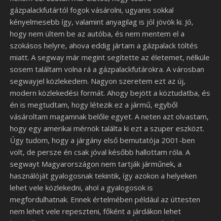
gázpalackfutártól fogok vásárolni, ugyanis sokkal
kényelmesebb így, valamint anyagilag is jól jövök ki. Jó,
hogy nem ültem be az autóba, és nem mentem el a
szokásos helyre, ahova eddig jártam a gázpalack töltés
miatt. A segway már megint segítette az életemet, nélküle
sosem találtam volna rá a gázpalackfutárokra.
A városban
segwayjel közlekedem. Nagyon szeretem ezt az új,
modern közlekedési formát. Ahogy bejött a köztudatba, és
én is megtudtam, hogy létezik ez a jármű, egyből
vásároltam magamnak belőle egyet. A neten azt olvastam,
hogy egy amerikai mérnök találta ki ezt a szuper eszközt.
Úgy tudom, hogy a járgány első bemutatója 2001-ben
volt, de persze én csak jóval később hallottam róla. A
segwayt Magyarországon nem tartják járműnek, a
használóját gyalogosnak tekintik, így azokon a helyeken
lehet vele közlekedni, ahol a gyalogosok is
megfordulhatnak. Ennek értelmében például az úttesten
nem lehet vele repeszteni, főként a járdákon lehet