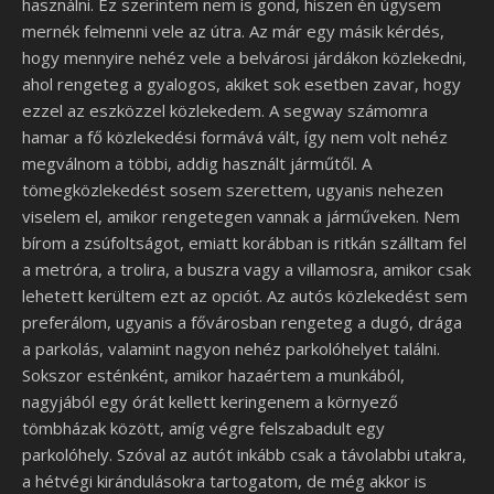
használni. Ez szerintem nem is gond, hiszen én úgysem
mernék felmenni vele az útra. Az már egy másik kérdés,
hogy mennyire nehéz vele a belvárosi járdákon közlekedni,
ahol rengeteg a gyalogos, akiket sok esetben zavar, hogy
ezzel az eszközzel közlekedem.
A segway számomra
hamar a fő közlekedési formává vált, így nem volt nehéz
megválnom a többi, addig használt járműtől. A
tömegközlekedést sosem szerettem, ugyanis nehezen
viselem el, amikor rengetegen vannak a járműveken. Nem
bírom a zsúfoltságot, emiatt korábban is ritkán szálltam fel
a metróra, a trolira, a buszra vagy a villamosra, amikor csak
lehetett kerültem ezt az opciót. Az autós közlekedést sem
preferálom, ugyanis a fővárosban rengeteg a dugó, drága
a parkolás, valamint nagyon nehéz parkolóhelyet találni.
Sokszor esténként, amikor hazaértem a munkából,
nagyjából egy órát kellett keringenem a környező
tömbházak között, amíg végre felszabadult egy
parkolóhely. Szóval az autót inkább csak a távolabbi utakra,
a hétvégi kirándulásokra tartogatom, de még akkor is