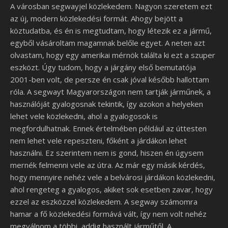
A városban segwayjel közlekedem. Nagyon szeretem ezt
az új, modern közlekedési formát. Ahogy bejött a
köztudatba, és én is megtudtam, hogy létezik ez a jármű,
egyből vásároltam magamnak belőle egyet. A neten azt
olvastam, hogy egy amerikai mérnök találta ki ezt a szuper
eszközt. Úgy tudom, hogy a járgány első bemutatója
2001-ben volt, de persze én csak jóval később hallottam
róla. A segwayt Magyarországon nem tartják járműnek, a
használóját gyalogosnak tekintik, így azokon a helyeken
lehet vele közlekedni, ahol a gyalogosok is
megfordulhatnak. Ennek értelmében például az úttesten
nem lehet vele repeszteni, főként a járdákon lehet
használni. Ez szerintem nem is gond, hiszen én úgysem
mernék felmenni vele az útra. Az már egy másik kérdés,
hogy mennyire nehéz vele a belvárosi járdákon közlekedni,
ahol rengeteg a gyalogos, akiket sok esetben zavar, hogy
ezzel az eszközzel közlekedem. A segway számomra
hamar a fő közlekedési formává vált, így nem volt nehéz
megválnom a többi, addig használt járműtől. A