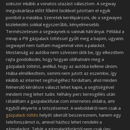
sokszor inkább a vonatos utazást választom. A segway
megvásárlása előtt főként biciklivel jutottam el egyik
pontból a másikba. Szeretek kerékpározni, de a segwayes
közlekedés sokkal egyszerűbb, kényelmesebb.
Természetesen a segwaynek is vannak hátrányai. Például a
minap a PB gázpalack töltéssel gyűlt meg a bajom, ugyanis
segwayel nem tudtam magammal vinni a palackot.
Mostanság az autóba nem szívesen ülök be, így elkezdtem
rajta gondolkodni, hogy hogyan oldhatnám meg a
gázpalack töltést, anélkül, hogy az autóba kellene ülnöm.
Hiába elmélkedtem, semmi nem jutott az eszembe, így
inkább az internet segítségéhez fordultam, ahol minden
felmerülő kérdésre választ lehet kapni, a segítségével
mindent meg lehet tudni.
Néhány perc keresgélés után
rátaláltam a gazpalackfutar.com internetes oldalra, ami
egyből elnyerte a tetszésemet. A weboldalról nem csak a
gázpalack
töltés
helyét sikerült beszereznem, hanem egy
telefonszámot is, amivel házhoz lehet rendelni a
gázpalackot. Tehát a gázpalackfutártól nem csak úgy