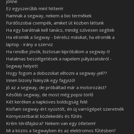
jönne
Ez egyszerűbb mint hittem!
Fiamnak a segway, nekem a bio termékek
Fürdőszobai csempék, amiket út közben láttunk
Ha egy barátnak kell tanács, mindig szívesen segítek
Ha elromlik a Segway - bérelsz másikat, ha elromlik a
laptop - irány a szerviz
Ha rendbe jövök, biztosan kipróbálom a segway-t!
Hatalmas beszélgetések a napelem pályázatokról -
Segway helyett
Hogy fogom a dobozokat elhozni a segway-jel!??
Innen bizony hiányzik egy fagyizó!
Jó az a segway, de próbáltad már a motorozást?
Később segway, de most még popsi törlő
Két keréken a napköves boldogság felé
Kisfiam segway-ért nyüstölt, én új varrógépet szeretnék
Környezetbarát közlekedés és fűtés
Krém térdfájásra? Nekem van egy ötletem!
Mi a közös a Segwayben és az elektromos fűtésben?