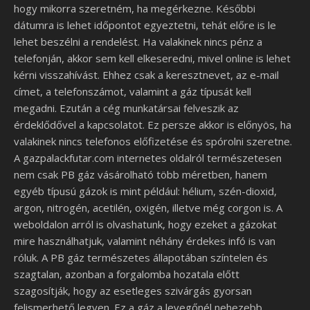
hogy mikorra szeretném, ha megérkezne. Későbbi
dátumra is lehet időpontot egyeztetni, tehát előre is le
lehet beszélni a rendelést. Ha valakinek nincs pénz a
telefonján, akkor sem kell elkeseredni, mivel online is lehet
kérni visszahívást. Ehhez csak a keresztnevet, az e-mail
címet, a telefonszámot, valamint a gáz típusát kell
megadni. Ezután a cég munkatársai felveszik az
érdeklődővel a kapcsolatot. Ez persze akkor is előnyös, ha
valakinek nincs telefonos előfizetése és spórolni szeretne.
A gazpalackfutar.com internetes oldalról természetesen
nem csak PB gáz vásárolható több méretben, hanem
egyéb típusú gázok is mint például: hélium, szén-dioxid,
argon, nitrogén, acetilén, oxigén, illetve még corgon is. A
weboldalon arról is olvashatunk, hogy ezeket a gázokat
mire használhatjuk, valamint néhány érdekes infó is van
róluk. A PB gáz természetes állapotában színtelen és
szagtalan, azonban a forgalomba hozatala előtt
szagosítják, hogy az esetleges szivárgás gyorsan
felismerhető legyen. Ez a gáz a levegőnél nehezebb,