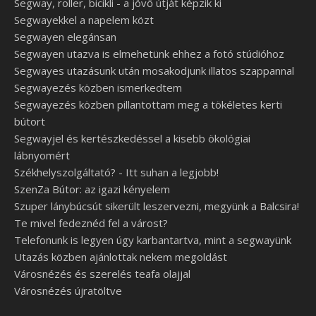
Segway, roller, bicikli - a jövő útját képzik ki
Segwayekkel a napelem közt
Segwayen elegánsan
Segwayen utazva is elmehetünk ehhez a fotó stúdióhoz
Segwayes utazásunk után mosakodjunk illatos szappannal
Segwayezés közben ismerkedtem
Segwayezés közben pillantottam meg a tökéletes kerti
bútort
Segwayjel és kertészkedéssel a kisebb ökológiai
lábnyomért
Székhelyszolgáltató? - Itt suhan a legjobb!
SzenZa Bútor: az igazi kényelem
Szuper lánybúcsút sikerült leszervezni, megyünk a Balcsira!
Te mivel fedeznéd fel a várost?
Telefonunk is legyen úgy karbantartva, mint a segwayünk
Utazás közben ajánlottak nekem megoldást
Városnézés és szerelés teafa olajjal
Városnézés újratöltve