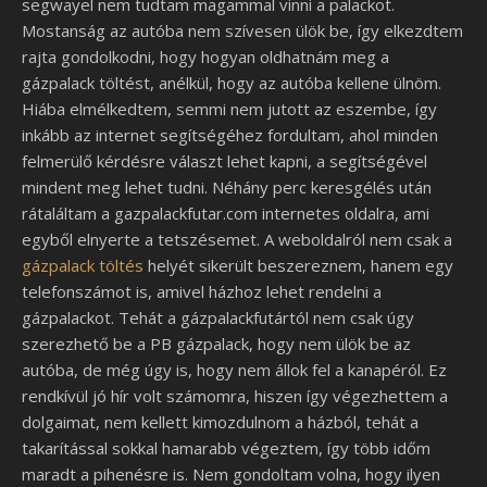
segwayel nem tudtam magammal vinni a palackot.
Mostanság az autóba nem szívesen ülök be, így elkezdtem
rajta gondolkodni, hogy hogyan oldhatnám meg a
gázpalack töltést, anélkül, hogy az autóba kellene ülnöm.
Hiába elmélkedtem, semmi nem jutott az eszembe, így
inkább az internet segítségéhez fordultam, ahol minden
felmerülő kérdésre választ lehet kapni, a segítségével
mindent meg lehet tudni. Néhány perc keresgélés után
rátaláltam a gazpalackfutar.com internetes oldalra, ami
egyből elnyerte a tetszésemet. A weboldalról nem csak a
gázpalack
töltés
helyét sikerült beszereznem, hanem egy
telefonszámot is, amivel házhoz lehet rendelni a
gázpalackot. Tehát a gázpalackfutártól nem csak úgy
szerezhető be a PB gázpalack, hogy nem ülök be az
autóba, de még úgy is, hogy nem állok fel a kanapéról. Ez
rendkívül jó hír volt számomra, hiszen így végezhettem a
dolgaimat, nem kellett kimozdulnom a házból, tehát a
takarítással sokkal hamarabb végeztem, így több időm
maradt a pihenésre is. Nem gondoltam volna, hogy ilyen