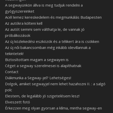
A segwayünkön állva is meg tudjuk rendelni a
gyógyszereinket
Acél lemez kereskedelem és megmunkálás Budapesten
Az autókra költeni kell
Az autót semmi sem válthatja le, de vannak jó
próbálkozások
Az új közlekedési eszközök és a télikert ára is csökken
Az új női bakancsomban még inkább idevillannak a
tekintetek!
Biztosítottam magam a segwayen is
Céget a segway szerelmesei is alapíthatnak
Contact
Diákmunka a Segway-jel? Lehetséges!
Dolgok, amiket segwayjel nem lehet hazahozni II. : a salgó
polc
Elestem, de legalább jó szigetelésem lesz!
Elveszett fotó
Érkezzen meg olyan gyorsan a klíma, mintha segway-en