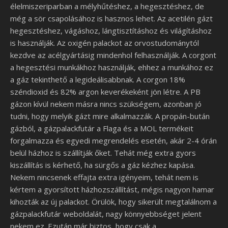
élelmiszeriparban a mélyhűtéshez, a hegesztéshez, de
még a sör csapolásához is hasznos lehet. Az acetilén gázt
hegesztéshez, vágáshoz, lángtisztításhoz és világításhoz
is használják. Az oxigén palackot az orvostudománytól
kezdve az acélgyártásig mindenhol felhasználják. A corgont
a hegesztési munkákhoz használják, ehhez a munkához ez
a gáz tekinthető a legideálisabbnak. A corgon 18%
széndioxid és 82% argon keverékeként jön létre. A PB
gázon kívül nekem másra nincs szükségem, azonban jó
tudni, hogy melyik gázt mire alkalmazzák. A propán-bután
gázból, a gázpalackfutár a Flaga és a MOL termékeit
forgalmazza és egyedi megrendelés esetén, akár 2-4 órán
belül házhoz is szállítják őket. Tehát még extra gyors
kiszállítás is kérhető, ha sürgős a gáz kézhez kapása.
Nekem nincsenek effajta extra igényeim, tehát nem is
kértem a gyorsított házhozszállítást, mégis nagyon hamar
kihozták az új palackot. Örülök, hogy sikerült megtalálnom a
gázpalackfutár weboldalát, nagy könnyebbséget jelent
nekem ez. Ezután már biztos, hogy csak a