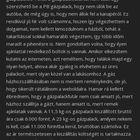
szerezhető be a PB gázpalack, hogy nem ülök be az
autóba, de még úgy is, hogy nem állok fel a kanapéról. Ez
rendkívül jó hír volt számomra, hiszen így végezhettem a
dolgaimat, nem kellett kimozdulnom a házból, tehát a
takarítással sokkal hamarabb végeztem, így több időm
maradt a pihenésre is. Nem gondoltam volna, hogy ilyen
ajánlattal rendelkező boltok is vannak. Amikor elkezdtem
kutatni az interneten, azt reméltem, hogy találok majd egy
olyan helyet, ahova akár gyalog is elvihetem az üres
palackot, mert olyan közel van a lakásomhoz. A gáz
házhozszállításában nem is mertem reménykedni, de jó,
hogy sikerült rátalálnom a weboldalra.
Hamar rá kellett
ébrednem, hogy a gázpalackfutár nem csak amiatt jó, mert
házhoz szállítja a gázt, hanem amiatt is, mert remek
ajánlataik vannak. A 11,5 kg-os gázpalack kiszállított bruttó
ára csak 6.000 forint. A 23 kg-os gázpalack, amilyen nekem
is kell, csak 11.000 forintba kerül, bruttóban számolva. Ez
az ár természetesen a kiszállítás költségét is tartalmazza