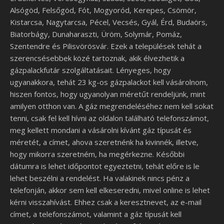
Alsógöd, Felsőgöd, Fót, Mogyoród, Kerepes, Csömör,
Kistarcsa, Nagytarcsa, Pécel, Vecsés, Gyál, Érd, Budaörs,
Biatorbágy, Dunaharaszti, Üröm, Solymár, Pomáz,
Szentendre és Pilisvörösvár. Ezek a települések tehát a
szerencsésebbek közé tartoznak, akik élvezhetik a
gázpalackfutár szolgáltatásait. Lényeges, hogy
ugyanakkora, tehát 23 kg-os gázpalackot kell vásárolnom,
hiszen fontos, hogy ugyanolyan méretűt rendeljünk, mint
amilyen otthon van. A gáz megrendeléséhez nem kell sokat
tenni, csak fel kell hívni az oldalon található telefonszámot,
meg kellett mondani a vásárolni kívánt gáz típusát és
méretét, a címet, ahova szeretnénk ha kivinnék, illetve,
hogy mikorra szeretném, ha megérkezne. Későbbi
dátumra is lehet időpontot egyeztetni, tehát előre is le
lehet beszélni a rendelést. Ha valakinek nincs pénz a
telefonján, akkor sem kell elkeseredni, mivel online is lehet
kérni visszahívást. Ehhez csak a keresztnevet, az e-mail
címet, a telefonszámot, valamint a gáz típusát kell