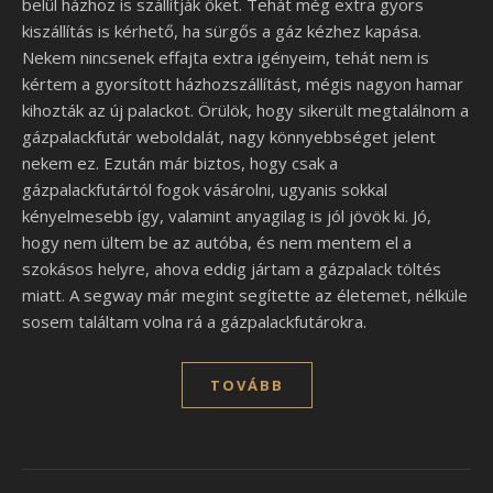
belül házhoz is szállítják őket. Tehát még extra gyors
kiszállítás is kérhető, ha sürgős a gáz kézhez kapása.
Nekem nincsenek effajta extra igényeim, tehát nem is
kértem a gyorsított házhozszállítást, mégis nagyon hamar
kihozták az új palackot.
Örülök, hogy sikerült megtalálnom a
gázpalackfutár weboldalát, nagy könnyebbséget jelent
nekem ez. Ezután már biztos, hogy csak a
gázpalackfutártól fogok vásárolni, ugyanis sokkal
kényelmesebb így, valamint anyagilag is jól jövök ki. Jó,
hogy nem ültem be az autóba, és nem mentem el a
szokásos helyre, ahova eddig jártam a gázpalack töltés
miatt. A segway már megint segítette az életemet, nélküle
sosem találtam volna rá a gázpalackfutárokra.
TOVÁBB