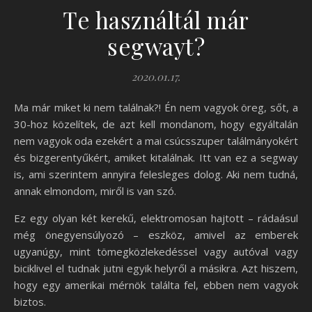
Te használtál már
segwayt?
2020.01.17.
Ma már miket ki nem találnak?! Én nem vagyok öreg, sőt, a
30-hoz közelítek, de azt kell mondanom, hogy egyáltalán
nem vagyok oda ezekért a mai csúcsszuper találmányokért
és bizgerentyűkért, amiket kitalálnak. Itt van ez a segway
is, ami szerintem annyira felesleges dolog. Aki nem tudná,
annak elmondom, miről is van szó.
Ez egy olyan két kerekű, elektromosan hajtott – rádaásul
még önegyensúlyozó – eszköz, amivel az emberek
ugyanúgy, mint tömegközlekedéssel vagy autóval vagy
biciklivel el tudnak jutni egyik helyről a másikra. Azt hiszem,
hogy egy amerikai mérnök találta fel, ebben nem vagyok
biztos.