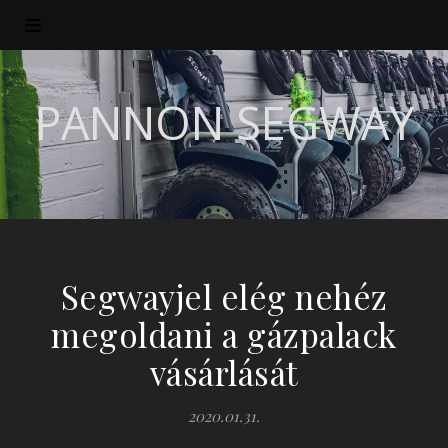
PANNON SEGWAY
Segwayjel elég nehéz
megoldani a gázpalack
vásárlását
2020.01.31.