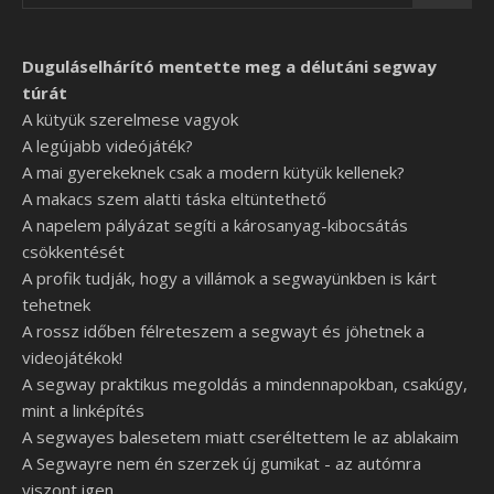
Duguláselhárító mentette meg a délutáni segway
túrát
A kütyük szerelmese vagyok
A legújabb videójáték?
A mai gyerekeknek csak a modern kütyük kellenek?
A makacs szem alatti táska eltüntethető
A napelem pályázat segíti a károsanyag-kibocsátás
csökkentését
A profik tudják, hogy a villámok a segwayünkben is kárt
tehetnek
A rossz időben félreteszem a segwayt és jöhetnek a
videojátékok!
A segway praktikus megoldás a mindennapokban, csakúgy,
mint a linképítés
A segwayes balesetem miatt cseréltettem le az ablakaim
A Segwayre nem én szerzek új gumikat - az autómra
viszont igen